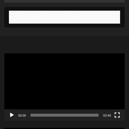
[gpls_wpsctr_countdown id="2903"]
Video
Player
00:00
03:49