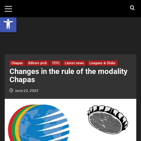
Contact
Videos
Open toolbar
Chapas
Editors pick
ITFC
Latest news
Leagues & Clubs
Changes in the rule of the modality
Chapas
June 22, 2025