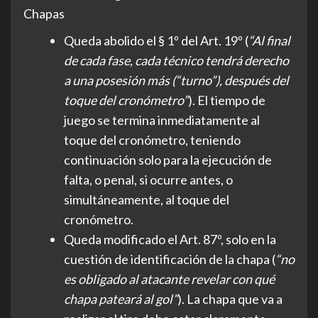
Chapas
Queda abolido el § 1º del Art. 19º (
“
Al final
de cada fase, cada técnico tendrá derecho
a una posesión más (“turno”), después del
toque del cronómetro”
). El tiempo de
juego se termina inmediatamente al
toque del cronómetro, teniendo
continuación solo para la ejecución de
falta, o penal, si ocurre antes, o
simultáneamente, al toque del
cronómetro.
Queda modificado el Art. 87º, solo en la
cuestión de identificación de la chapa (
“
no
es obligado al atacante revelar con qué
chapa pateará al gol”
). La chapa que va a